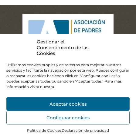
Gestionar el
Consentimiento de las
Cookies
Utilizamos cookies propias y de terceros para mejorar nuestros
servicios y facilitarte la navegación por esta web. Puedes configurar
o rechazar las cookies haciendo click en "Configurar cookies" o
puedes aceptarlas todas pulsando en "Aceptar todas". Para más
©2021 APNABA. Todos los derechos reservados.
Aviso
información visita nuestra
Legal.
Política de Privacidad.
Política de Cookies.
Canal
Ético.
Aceptar cookies
Diagnóstico y Orientación
Atención Temprana
Centro Educativo
Habilitación Funcional
Centro de Día
Residencia de Apoyo Extenso
Configurar cookies
Política de Cookies
Declaración de privacidad