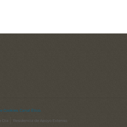
de Cookies.
Canal Ético.
e Día
Residencia de Apoyo Extenso