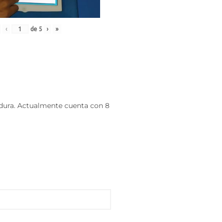
‹
de
5
›
»
dura. Actualmente cuenta con 8