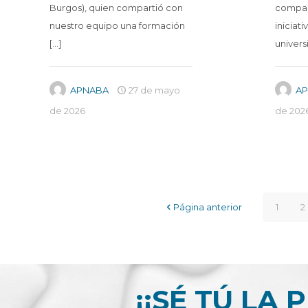
Burgos), quien compartió con
compar
nuestro equipo una formación
iniciat
[…]
univers
APNABA
27 de mayo
A
de 2026
de 202
Página anterior
1
2
¡¡SÉ TÚ LA 