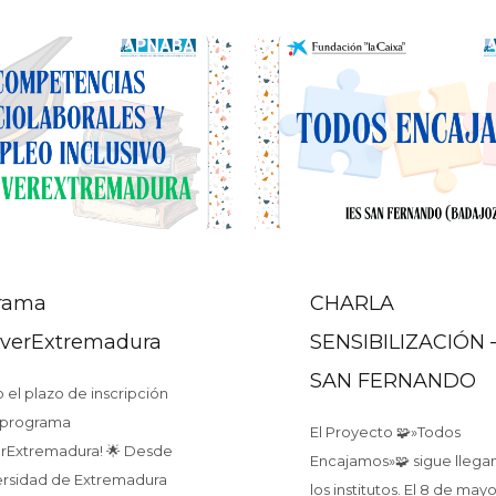
rama
CHARLA
iverExtremadura
SENSIBILIZACIÓN –
SAN FERNANDO
o el plazo de inscripción
l programa
El Proyecto 🧩»Todos
erExtremadura! 🌟 Desde
Encajamos»🧩 sigue llega
ersidad de Extremadura
los institutos. El 8 de mayo