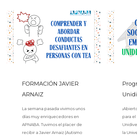
FORMACIÓN JAVIER
Prog
ARNAIZ
Unid
La semana pasada vivimos unos
¡Abiert
días muy enriquecedores en
para e
APNABA. Tuvimos el placer de
Unidiv
recibir a Javier Arnaiz (Autismo
la Univ