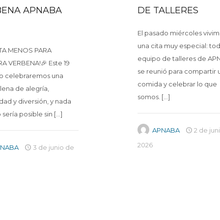
BENA APNABA
DE TALLERES
El pasado miércoles vivi
una cita muy especial: tod
LTA MENOS PARA
equipo de talleres de A
A VERBENA!🎉 Este 19
se reunió para compartir 
io celebraremos una
comida y celebrar lo que
lena de alegría,
somos.
[…]
idad y diversión, y nada
 sería posible sin
[…]
APNABA
2 de jun
2026
PNABA
3 de junio de