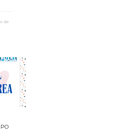
io de
IPO