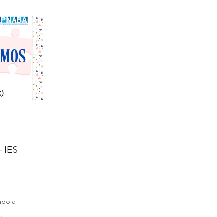
 IES
ndo a
,