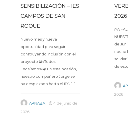
SENSIBILIZACIÓN – IES
VER
CAMPOS DE SAN
2026
ROQUE
¡YA FA
NUESTR
Nuevo mes y nueva
de Jun
oportunidad para seguir
noche l
construyendo inclusión con el
solidar
proyecto 🧩»Todos
de esto
Encajamos»🧩 En esta ocasión,
nuestro compañero Jorge se
ha desplazado hasta el IES
[…]
A
2026
APNABA
4 de junio de
2026