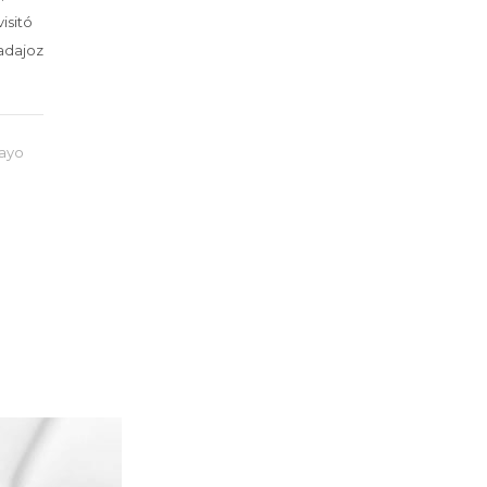
isitó
adajoz
ayo