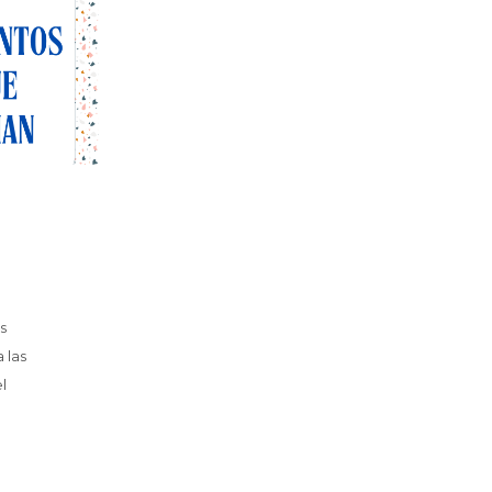
s
 las
l
.