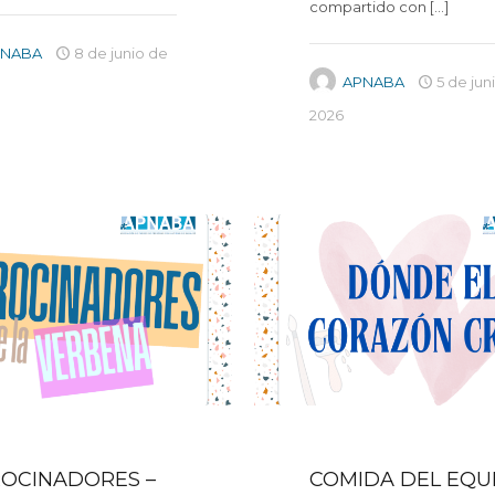
compartido con
[…]
PNABA
8 de junio de
APNABA
5 de jun
2026
OCINADORES –
COMIDA DEL EQU