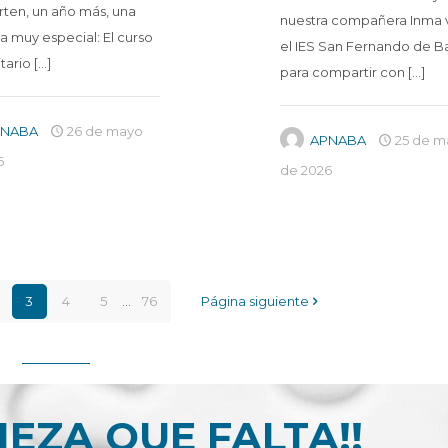
ten, un año más, una
nuestra compañera Inma v
iva muy especial: El curso
el IES San Fernando de B
itario
[…]
para compartir con
[…]
PNABA
26 de mayo
APNABA
25 de m
6
de 2026
3
4
5
...
76
Página siguiente
PIEZA QUE FALTA!!