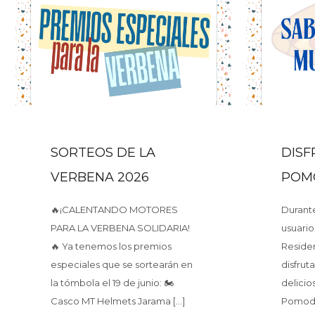
SORTEOS DE LA
DISF
VERBENA 2026
POM
🔥¡CALENTANDO MOTORES
Durante
PARA LA VERBENA SOLIDARIA!
usuario
🔥 Ya tenemos los premios
Reside
especiales que se sortearán en
disfrut
la tómbola el 19 de junio: 🏍️
delicio
Casco MT Helmets Jarama
[…]
Pomodo