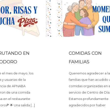
RUTANDO EN
COMIDAS CON
ODORO
FAMILIAS
 el mes de mayo, los
Queremos agradecer a la
s y usuarias de la
familias que han acudido a
ncia de APNABA
comidas organizadas en e
aron de una comida
servicio de Centro de Día
sa en el restaurante
Estamos profundamente
ro🍕 🌟 Una salida
[…]
agradecidos por haber